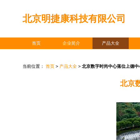
北京明捷康科技有限公司
首页
企业简介
产品大全
当前位置：
首页
>
产品大全
>
北京数字时尚中心落位上德中
北京