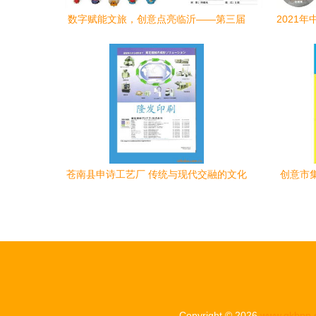
数字赋能文旅，创意点亮临沂——第三届
2021
临沂市文化旅游商品创意设计大赛圆满落
字文
幕
苍南县申诗工艺厂 传统与现代交融的文化
创意市
印刷与数字创意服务
Copyright © 2026
www.gkbpp