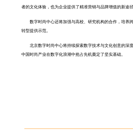
者的文化体验，也为企业提供了精准营销与品牌增值的新途
数字时尚中心还将加强与高校、研究机构的合作，培养
转型提供示范。
北京数字时尚中心将持续探索数字技术与文化创意的深
中国时尚产业在数字化浪潮中抢占先机奠定了坚实基础。