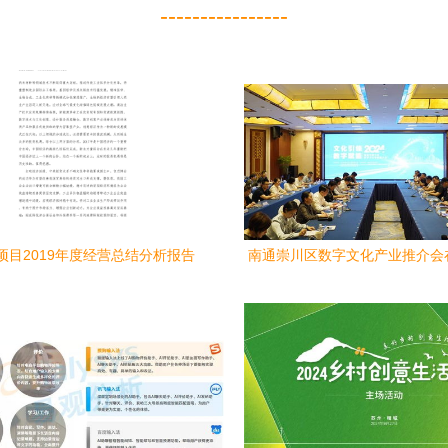
----------------
项目2019年度经营总结分析报告
南通崇川区数字文化产业推介会
举办，现场签约19个重点