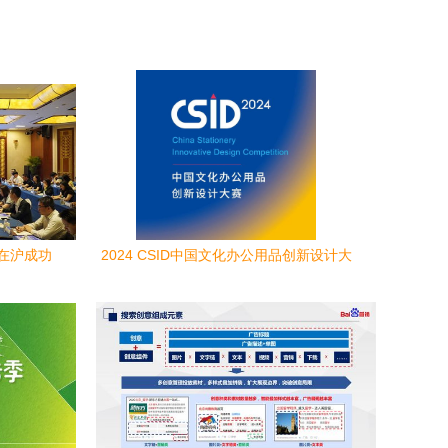
在沪成功
2024 CSID中国文化办公用品创新设计大
项目
赛 数字文化创意内容应用服务征集启航