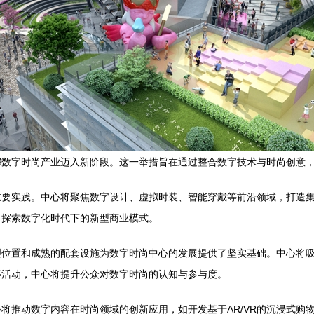
都数字时尚产业迈入新阶段。这一举措旨在通过整合数字技术与时尚创意
重要实践。中心将聚焦数字设计、虚拟时装、智能穿戴等前沿领域，打造
，探索数字化时代下的新型商业模式。
理位置和成熟的配套设施为数字时尚中心的发展提供了坚实基础。中心将
等活动，中心将提升公众对数字时尚的认知与参与度。
将推动数字内容在时尚领域的创新应用，如开发基于AR/VR的沉浸式购