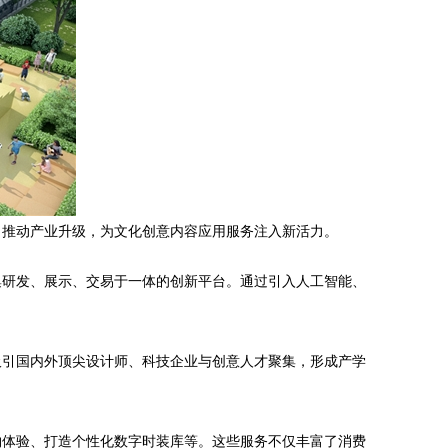
，推动产业升级，为文化创意内容应用服务注入新活力。
集研发、展示、交易于一体的创新平台。通过引入人工智能、
吸引国内外顶尖设计师、科技企业与创意人才聚集，形成产学
物体验、打造个性化数字时装库等。这些服务不仅丰富了消费