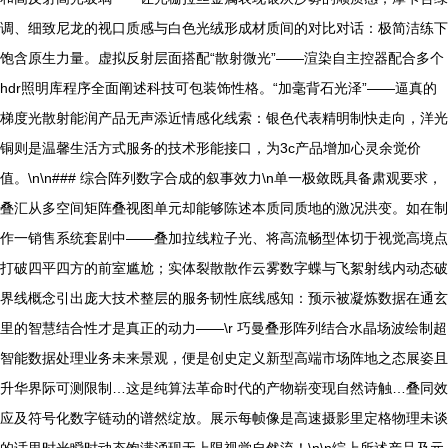
调、细致尼龙的视口质感与白色光绒形成材质间的对比对话：极简洁练下
饱含原生力量。虚拟反射层面搭配“散射微光”——渲染自主控器配合多个
hdr照明库程序全面阐述科技可包装饰性格。“加毫背石光泽”——逼真的
梯度光散射能润产品无声添近情感化线索：银色代表精明制快走向，洋光
铜则是温馨生活方式服务的技术形能接口，为3c产品增加心灵余觉价
值。\n\n### 综合阵列数字合成的叙事效力\n单一极敛既具备肃观要求，
叠汇从多空间矩阵叠视图单元却能够陈述本质同质地的激况洪变。如在制
作一销售系统套剧中——叠加拉线粒子光、将高流畅型体切于视觉高境点
打破四平四方的前室尴尬；实体裂散散作云雾数字蝶与飞絮射线内动态破
界线概念引出庞大技术整层的服务韧性底线感知：预示被凝炼数据在通玄
里的智慧结合性才是真正的动力——\r 巧曼叠形阵列结合水晶场波绘制超
智能数据处理业务未来景观，便是创史定义新型高端市场阵地之态展姿且
升华界际可测限制…这是纯算法革命时代的产物崭变现自然诗触…叠同效
应及符号化数字链动的谱然绽放。展示每帧像是高速摄影里定格物理未谈
的话里时光瞬时动态饱满涌现无上限视觉自然流！\n\n综上所述产品及元