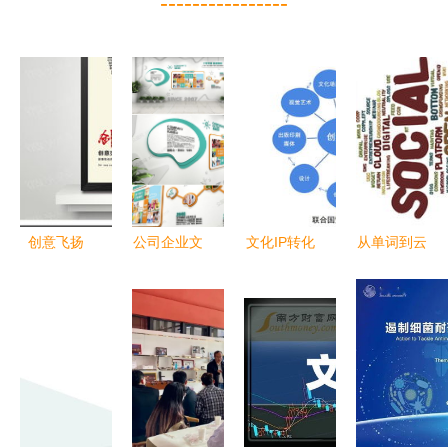
----------------
创意飞扬
公司企业文
文化IP转化
从单词到云
企业文化展
化墙布局创
创意资本
端 数字时
板引领思想
意设计效果
数字文创的
代的文化创
新风尚
图大全 数
应用路径与
意与服务重
字文化创意
实践探索
构
内容应用服
务新探索