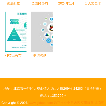
踏浪而立
全国民办前
2024年1月
当人文艺术
数字媒介视
三强丨华东
15日文化创
遇见数字化
角下，对越
唯一全员书
意概念股梳
经济 周三
秀银幸“做
院制大学
理指南 重
讲座解构数
好本分，用
“东方幻想
点关注数字
字文化创意
心服务，回
王国”从科
文化创意内
内容应用服
归盈利”的
幻走向现实
容应用服务
务
破局随想
——数字文
方向
科技巨头布
探访腾讯
化创意内容
局医疗 医
产品化运营
应用服务
疗康养地产
体系下的数
与数字文化
字文化创新
创意内容应
实践
地址：北京市平谷区大华山镇大华山大街269号-24283（集群注册）
用的新变革
电话：1352709**
Copyright © 2026
www.gkbpp.com
数字文化创意内容应用服务
北京明