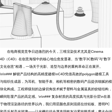
在电商视觉竞争日趋激烈的今天，三维渲染技术尤其是Cinema
4D（C4D）在创意海报中的核心地位愈发显著。当“数字3C数码”与“数字
文化创意”相遇，一场关于光影、造型与边界的重构革命正在展开。
\n\n### 解锁产品结构的高精度建模\nC4D凭借高效的polygon建模工具
与组织生成器，为耳机、智能手表、相机等精密的数码产品提供细腻的模
块化构成。工程师级别的边缘切角技术赋予塑料与金属逼真的铰链结构，
瞬间彰显产品的高定感。\n\n### 复杂材质的高度拟真与光影分层\n在基
于物理渲染路径的世界以内，我们用层颜色原则混搭拉丝铝板、透明PC
和高反射高光玻璃——让光栅拉丝金属表现银灰沙雾的顺质感；摩卡合绿